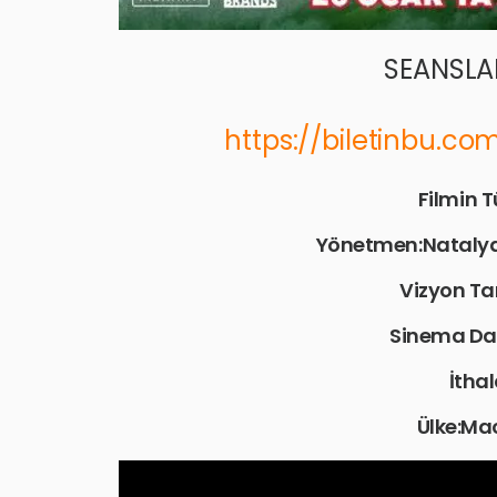
SEANSLAR
https://biletinbu.c
Filmin 
Yönetmen:Natalya 
Vizyon Ta
Sinema Da
İthal
Ülke:Ma