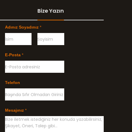
Bize Yazın
Adınız Soyadınız
*
Ö
G
n
e
E-Posta
*
c
ç
e
e
l
n
i
k
l
Telefon
e
Mesajınız
*