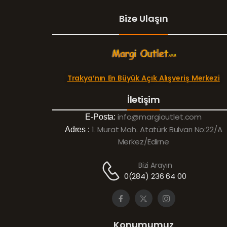
Bize Ulaşın
Trakya’nın En Büyük Açık Alışveriş Merkezi
İletişim
info@margioutlet.com
E-Posta:
1. Murat Mah. Atatürk Bulvarı No:22/A
Adres :
Merkez/Edirne
Bizi Arayın
0(284) 236 64 00
Konumumuz