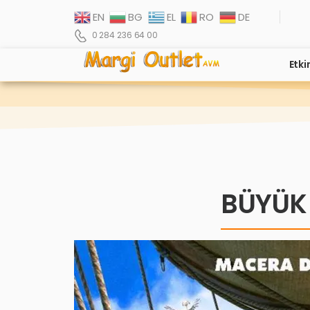
EN
BG
EL
RO
DE
0 284 236 64 00
Etki
BÜYÜK