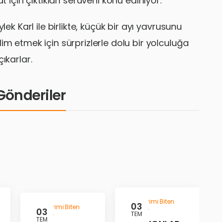
mat için çıktıkları serüveni konu ediniyor.
ek Karl ile birlikte, küçük bir ayı yavrusunu
im etmek için sürprizlerle dolu bir yolculuğa
çıkarlar.
i Gönderiler
Gösterimi Biten
03
Gösterimi Biten
03
Filmler
TEM
Filmler
TEM