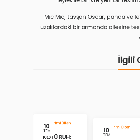
leylek ile birlikte yeni bir tesli
Mic Mic, tavşan Oscar, panda ve leyl
uzaklardaki bir ormanda ailesine tesl
İlgil
Gösterimi Biten
10
Gösterimi Biten
Filmler
10
TEM
Filmler
TEM
KÖTÜ RUH: