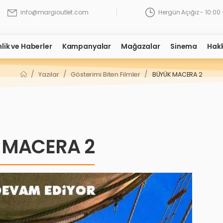
Hergün Açığız - 10:00 
info@margioutlet.com
nlik ve Haberler
Kampanyalar
Mağazalar
Sinema
Hak
/
/
/
Yazılar
Gösterimi Biten Filmler
BÜYÜK MACERA 2
 MACERA 2