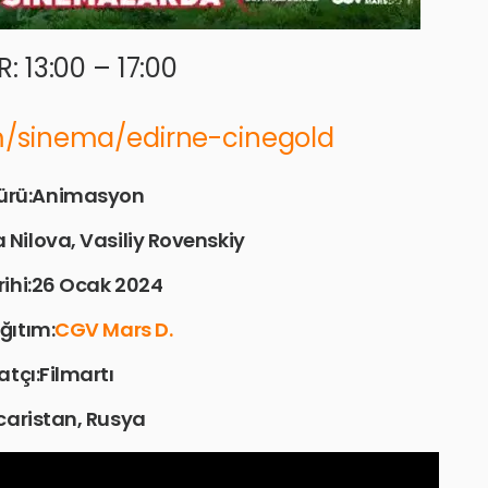
: 13:00 – 17:00
om/sinema/edirne-cinegold
Türü:Animasyon
Nilova, Vasiliy Rovenskiy
rihi:26 Ocak 2024
ğıtım:
CGV Mars D.
atçı:Filmartı
caristan, Rusya