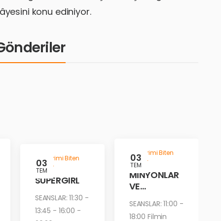
âyesini konu ediniyor.
i Gönderiler
Gösterimi Biten
03
Gösterimi Biten
03
Filmler
TEM
Filmler
TEM
MİNYONLAR
SUPERGIRL
VE
CANAVARLA
SEANSLAR: 11:30 -
SEANSLAR: 11:00 -
R
13:45 - 16:00 -
18:00 Filmin