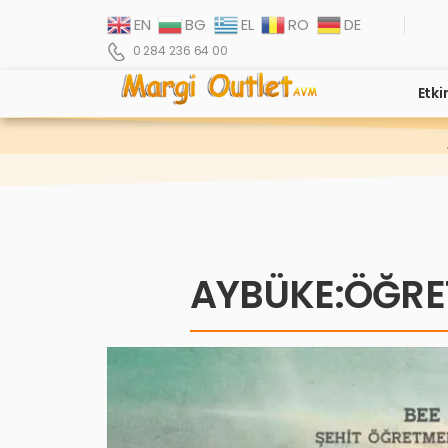
EN
BG
EL
RO
DE
0 284 236 64 00
Etki
AYBÜKE:ÖĞRE