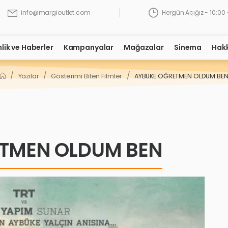
Hergün Açığız - 10:00 
info@margioutlet.com
nlik ve Haberler
Kampanyalar
Mağazalar
Sinema
Hak
/
/
/
Yazılar
Gösterimi Biten Filmler
AYBÜKE:ÖĞRETMEN OLDUM BE
TMEN OLDUM BEN