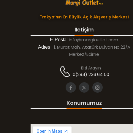
Trakya’nın En Büyük Açık Alışveriş Merkezi
İletişim
info@margioutlet.com
E-Posta:
1. Murat Mah. Atatürk Bulvarı No:22/A
Adres :
Merkez/Edirne
Bizi Arayın
0(284) 236 64 00
Konumumuz