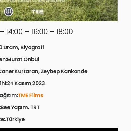
– 14:00 – 16:00 – 18:00
ü:Dram, Biyografi
n:Murat Onbul
 Caner Kurtaran, Zeybep Kankonde
ihi:24 Kasım 2023
ağıtım:
TME Films
:Bee Yapım, TRT
ke:.Türkiye