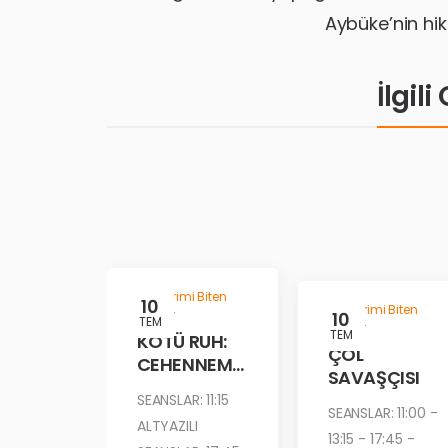
Aybüke’nin hik
İlgil
Gösterimi Biten
10
Gösterimi Biten
Filmler
10
TEM
Filmler
TEM
KÖTÜ RUH:
ÇÖL
CEHENNEM
SAVAŞÇISI
ATEŞİ
SEANSLAR: 11:15
SEANSLAR: 11:00 -
ALTYAZILI
13:15 - 17:45 -