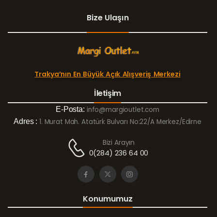
Bize Ulaşın
Trakya’nın En Büyük Açık Alışveriş Merkezi
İletişim
E-Posta:
info@margioutlet.com
Adres :
1. Murat Mah. Atatürk Bulvarı No:22/A Merkez/Edirne
Bizi Arayın
0(284) 236 64 00
Konumumuz