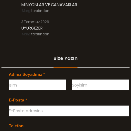
MİNYONLAR VE CANAVARLAR
Margi
tarafından
3 Temmuz 2026
UYURGEZER
Margi
tarafından
Bize Yazın
Adınız Soyadınız
*
Ö
G
n
e
E-Posta
*
c
ç
e
e
l
n
i
k
l
Telefon
e