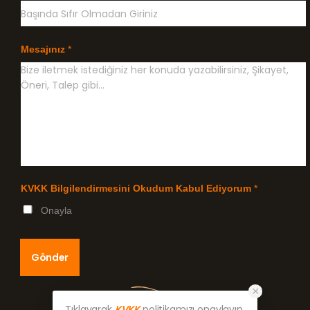
Mesajınız
*
KVKK Bilgilendirmesini Okudum Kabul Ediyorum
*
Onayla
Gönder
Tıklayarak
KVKK
politikamızı onaylayın.