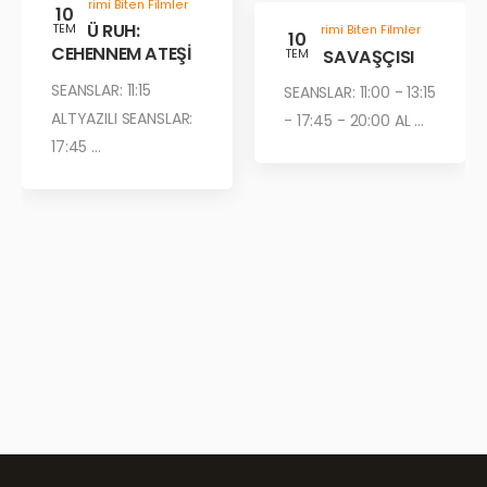
Gösterimi Biten Filmler
10
KÖTÜ RUH:
TEM
Gösterimi Biten Filmler
10
CEHENNEM ATEŞİ
ÇÖL SAVAŞÇISI
TEM
SEANSLAR: 11:15
SEANSLAR: 11:00 - 13:15
ALTYAZILI SEANSLAR:
- 17:45 - 20:00 AL ...
17:45 ...