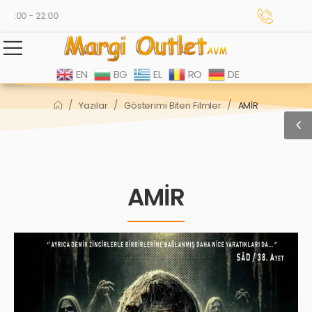
0:00 - 22:00
EN
BG
EL
RO
DE
/
/
/
Yazılar
Gösterimi Biten Filmler
AMİR
AMİR