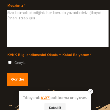
Mesajınız
*
KVKK Bilgilendirmesini Okudum Kabul Ediyorum
*
Onayla
Gönder
Tıklayarak
KVKK
politikamızı onaylayın.
Kabul Et