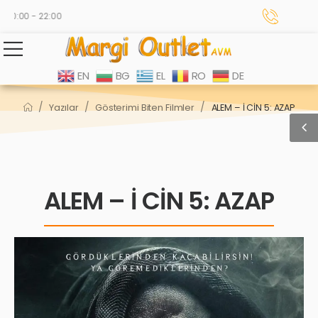
10:00 - 22:00
EN
BG
EL
RO
DE
/
/
/
Yazılar
Gösterimi Biten Filmler
ALEM – İ CİN 5: AZAP
ALEM – İ CİN 5: AZAP