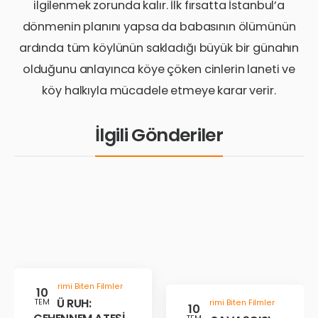
ilgilenmek zorunda kalır. İlk fırsatta İstanbul’a
dönmenin planını yapsa da babasının ölümünün
ardında tüm köylünün sakladığı büyük bir günahın
olduğunu anlayınca köye çöken cinlerin laneti ve
köy halkıyla mücadele etmeye karar verir.
İlgili Gönderiler
Gösterimi Biten Filmler
10
KÖTÜ RUH:
TEM
Gösterimi Biten Filmler
10