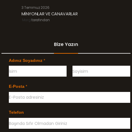
3 Temmuz 2026
MİNYONLAR VE CANAVARLAR
Margi
tarafından
Bize Yazın
Adınız Soyadınız
*
Ö
G
n
e
E-Posta
*
c
ç
e
e
l
n
i
k
l
Telefon
e