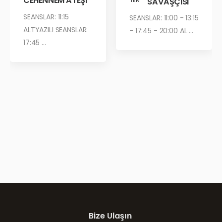
CEHENNEM ATEŞİ
ÇÖL SAVAŞÇISI
TEM
SEANSLAR: 11:15
SEANSLAR: 11:00 - 13:15
ALTYAZILI SEANSLAR:
- 17:45 - 20:00 AL ...
17:45 ...
Bize Ulaşın