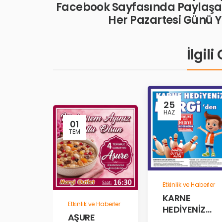
Facebook Sayfasında Paylaşan 
Her Pazartesi Günü 
İlgil
25
HAZ
01
TEM
Etkinlik ve Haberler
KARNE
Etkinlik ve Haberler
HEDİYENİZ
AŞURE
MARGİ’DEN!