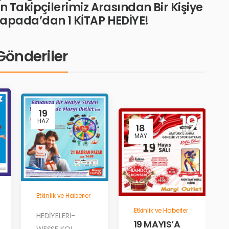
Takipçilerimiz Arasından Bir Kişiye
Yapada’dan 1 KİTAP HEDİYE!
i Gönderiler
19
HAZ
18
MAY
Etkinlik ve Haberler
Etkinlik ve Haberler
HEDİYELER1-
19 MAYIS’A