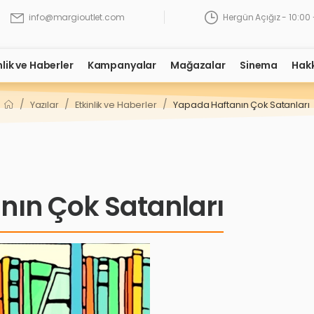
Hergün Açığız - 10:00 
info@margioutlet.com
nlik ve Haberler
Kampanyalar
Mağazalar
Sinema
Hak
/
/
/
Yazılar
Etkinlik ve Haberler
Yapada Haftanın Çok Satanları
nın Çok Satanları