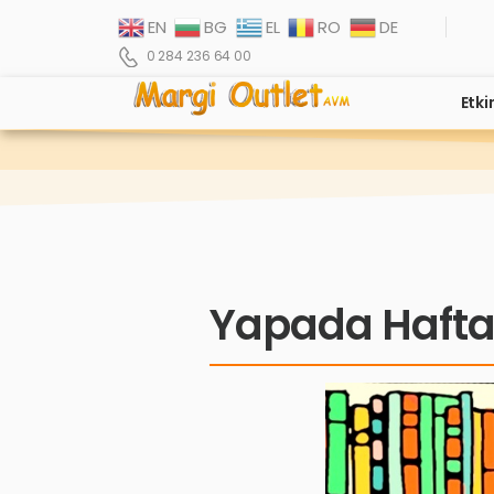
EN
BG
EL
RO
DE
0 284 236 64 00
Etki
Yapada Hafta