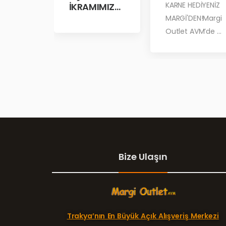
KARNE HEDİYENİZ
İKRAMIMIZD
A
MARGİ'DEN!Margi
BULUŞALIM!
Outlet AVM’de ...
Bize Ulaşın
Trakya’nın En Büyük Açık Alışveriş Merkezi