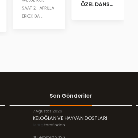
WESSE KOL
ÖZEL DANS
SAATİ2- APRİLLA
GÖSTERİLERİ
ERKEK BA ...
MARGİ’DE!
Son Gönderiler
7 Ağustos 2026
KELOĞLAN VE HAYVAN DOSTLARI
Margi
tarafından
31 Temmuz 2026