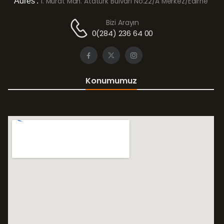
Adres :
1. Murat Mah. Atatürk Bulvarı No:22/A Merkez/Edirne
Bizi Arayın
0(284) 236 64 00
Konumumuz