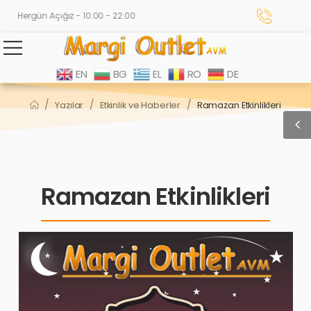
Hergün Açığız - 10:00 - 22:00
EN
BG
EL
RO
DE
/
/
/
Yazılar
Etkinlik ve Haberler
Ramazan Etkinlikleri
Ramazan Etkinlikleri