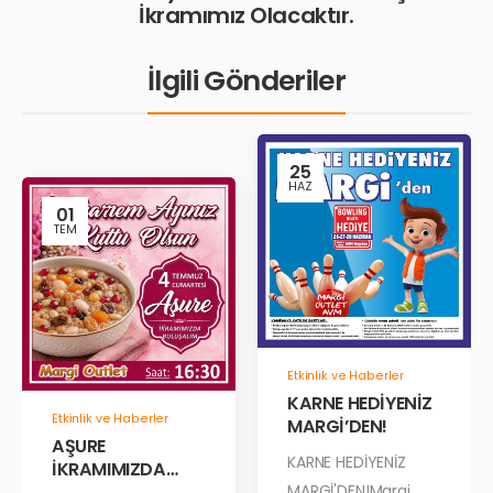
İkramımız Olacaktır.
İlgili Gönderiler
25
HAZ
01
TEM
Etkinlik ve Haberler
KARNE HEDİYENİZ
Etkinlik ve Haberler
MARGİ’DEN!
AŞURE
KARNE HEDİYENİZ
İKRAMIMIZDA
BULUŞALIM!
MARGİ'DEN!Margi