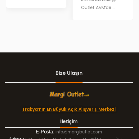
Outlet AVM’de ...
Bize Ulaşın
Trakya’nın En Büyük Açık Alışveriş Merkezi
İletişim
E-Posta:
info@margioutlet.com