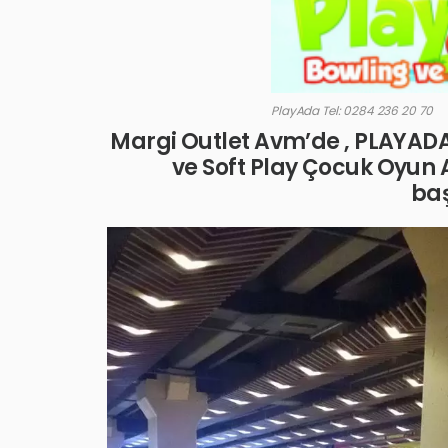
PlayAda Tel: 0284 236 20 70
Margi Outlet Avm’de , PLAYADA
ve Soft Play Çocuk Oyun A
baş