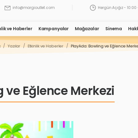
Hergün Açığız - 10:00 
info@margioutlet.com
nlik ve Haberler
Kampanyalar
Mağazalar
Sinema
Hak
/
/
/
Yazılar
Etkinlik ve Haberler
PlayAda: Bowling ve Eğlence Merke
g ve Eğlence Merkezi