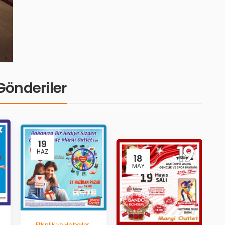
i Gönderiler
19
HAZ
18
MAY
Etkinlik ve Haberler