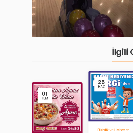
İlgil
25
HAZ
01
TEM
Etkinlik ve Haberler