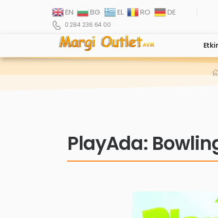
EN
BG
EL
RO
DE
0 284 236 64 00
Etki
PlayAda: Bowlin