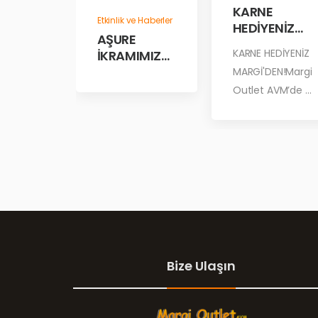
KARNE
Etkinlik ve Haberler
HEDİYENİZ
AŞURE
MARGİ’DEN!
KARNE HEDİYENİZ
İKRAMIMIZD
A
MARGİ'DEN!Margi
BULUŞALIM!
Outlet AVM’de ...
Bize Ulaşın