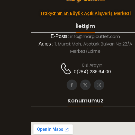
Trakya’nın En Büyük Açık Alışveriş Merkezi
İletişim
info@margioutlet.com
E-Posta:
1. Murat Mah. Atatürk Bulvarı No:22/A
Adres :
Merkez/Edirne
Bizi Arayın
0(284) 236 64 00
Konumumuz