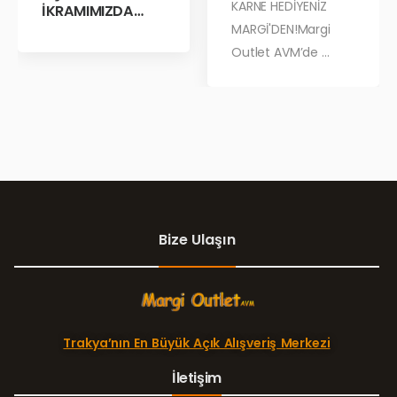
KARNE HEDİYENİZ
İKRAMIMIZDA
BULUŞALIM!
MARGİ'DEN!Margi
Outlet AVM’de ...
Bize Ulaşın
Trakya’nın En Büyük Açık Alışveriş Merkezi
İletişim