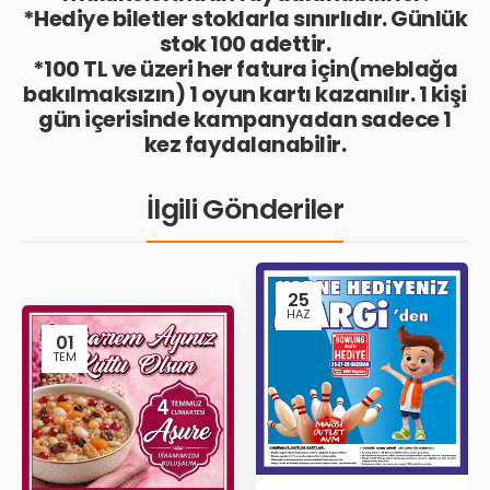
*Hediye biletler stok
larla sınırlıdır. Günlük
stok 100 adettir.
*100 TL ve üzeri her fatura için(meblağa
bakılmaksızın) 1 oyun kartı kazanılır. 1 kişi
gün içerisinde kampanyadan sadece 1
kez faydalanabilir.
İlgili Gönderiler
25
HAZ
01
TEM