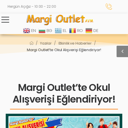
Hergün Açığız - 10:00 - 22:00
EN
BG
EL
RO
DE
/
/
/
Yazılar
Etkinlik ve Haberler
Margi Outlet’te Okul Alışverişi Eğlendiriyor!
Margi Outlet’te Okul
Alışverişi Eğlendiriyor!