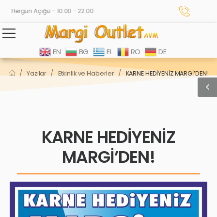
Hergün Açığız - 10:00 - 22:00
EN
BG
EL
RO
DE
/
/
/
Yazılar
Etkinlik ve Haberler
KARNE HEDİYENİZ MARGİ’DEN!
KARNE HEDİYENİZ
MARGİ’DEN!