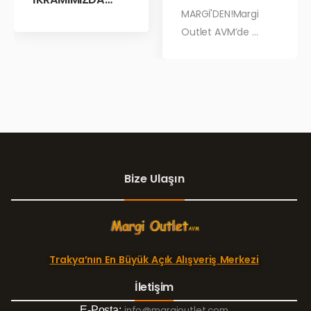
BULUŞALIM!
MARGİ'DEN!Margi
Outlet AVM’de ...
Bize Ulaşın
Trakya’nın En Büyük Açık Alışveriş Merkezi
İletişim
E-Posta:
info@margioutlet.com