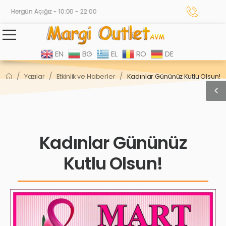
Hergün Açığız - 10:00 - 22:00
EN
BG
EL
RO
DE
/
/
/
Yazılar
Etkinlik ve Haberler
Kadınlar Gününüz Kutlu Olsun!
Kadınlar Gününüz
Kutlu Olsun!