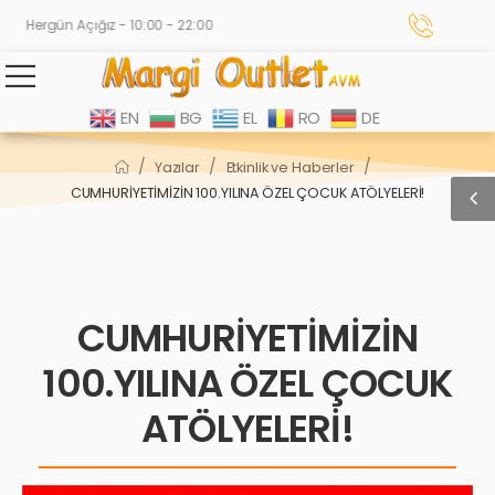
Hergün Açığız - 10:00 - 22:00
EN
BG
EL
RO
DE
/
/
/
Yazılar
Etkinlik ve Haberler
CUMHURİYETİMİZİN 100.YILINA ÖZEL ÇOCUK ATÖLYELERİ!
CUMHURİYETİMİZİN
100.YILINA ÖZEL ÇOCUK
ATÖLYELERİ!