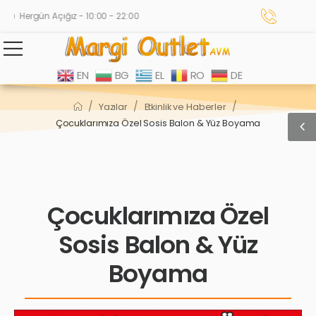
Hergün Açığız - 10:00 - 22:00
EN
BG
EL
RO
DE
/
/
/
Yazılar
Etkinlik ve Haberler
Çocuklarımıza Özel Sosis Balon & Yüz Boyama
Çocuklarımıza Özel
Sosis Balon & Yüz
Boyama