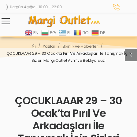
Hergün Açığız - 10:00 - 22:00
EN
BG
EL
RO
DE
/
/
/
Yazılar
Etkinlik ve Haberler
ÇOCUKLAAAR 29 – 30 Ocak’ta Pırıl Ve Arkadaşları İle Tanışmak İçin
Sizleri Margi Outlet Avm’ye Bekliyoruuz!
ÇOCUKLAAAR 29 – 30
Ocak’ta Pırıl Ve
Arkadaşları İle