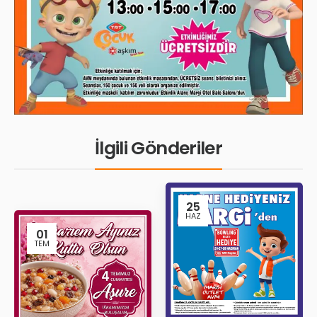
İlgili Gönderiler
25
HAZ
01
TEM