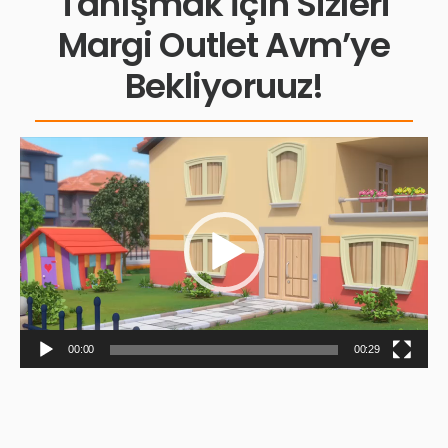
Tanışmak İçin Sizleri
Margi Outlet Avm’ye
Bekliyoruuz!
Video
oynatıcı
00:00
00:29