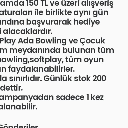
amda 150 TL ve üzeri alışveriş
turaları ile birlikte aynı gün
andına başvurarak hediye
ni alacaklardır.
i Play Ada Bowling ve Çocuk
avm meydanında bulunan tüm
 bowling,softplay, tüm oyun
 faydalanabilirler.
la sın
ırlıdır. Günlük stok 200
dettir.
e kampanyadan sadece 1 kez
lanabilir.
i Gönderiler