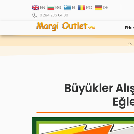
EN
BG
EL
RO
DE
0 284 236 64 00
Etki
Büyükler Alı
Eğl