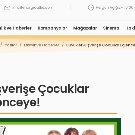
Hergün Açığız - 10:00 
info@margioutlet.com
nlik ve Haberler
Kampanyalar
Mağazalar
Sinema
Hak
/
/
/
Yazılar
Etkinlik ve Haberler
Büyükler Alışverişe Çocuklar Eğlenc
şverişe Çocuklar
enceye!