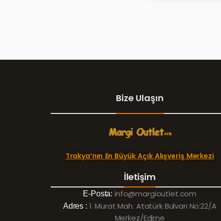
Bize Ulaşın
Trakya’nın En Büyük Açık Alışveriş Merkezi
İletişim
info@margioutlet.com
E-Posta:
1. Murat Mah. Atatürk Bulvarı No:22/A
Adres :
Merkez/Edirne