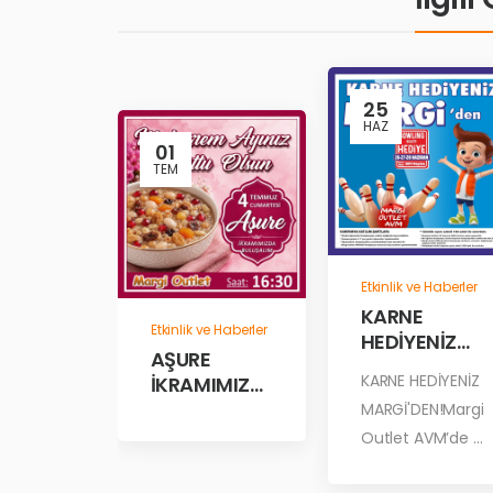
25
HAZ
01
TEM
Etkinlik ve Haberler
KARNE
Etkinlik ve Haberler
HEDİYENİZ
AŞURE
MARGİ’DEN!
KARNE HEDİYENİZ
İKRAMIMIZD
A
MARGİ'DEN!Margi
BULUŞALIM!
Outlet AVM’de ...