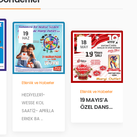
19
HAZ
18
MAY
Etkinlik ve Haberler
Etkinlik ve Haberler
HEDİYELER1-
19 MAYIS’A
WESSE KOL
ÖZEL DANS
SAATİ2- APRİLLA
GÖSTERİLERİ
ERKEK BA ...
MARGİ’DE!