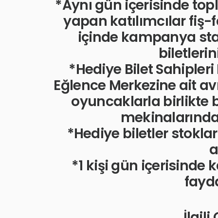
*Aynı gün içerisinde topl
yapan katılımcılar fiş-fa
içinde kampanya st
biletleri
*Hediye Bilet Sahipler
Eğlence Merkezine ait 
oyuncaklarla birlikte
mekinalarından
*Hediye biletler stoklar
a
*1 kişi gün içerisind
fayda
İlgil