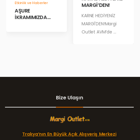
Etkinlik ve Haberler
MARGİ’DEN!
AŞURE
KARNE HEDİYENİZ
İKRAMIMIZDA
BULUŞALIM!
MARGİ'DEN!Margi
Outlet AVM’de ...
Bize Ulaşın
Trakya’nın En Büyük Açık Alışveriş Merkezi