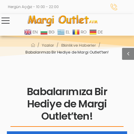
Hergün Açığız - 10:00 - 22:00
EN
BG
EL
RO
DE
/
/
/
Yazılar
Etkinlik ve Haberler
Babalarımıza Bir Hediye de Margi Outlet’ten!
Babalarımıza Bir
Hediye de Margi
Outlet’ten!