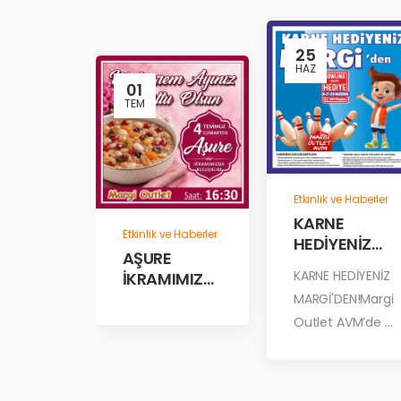
25
HAZ
01
TEM
Etkinlik ve Haberler
KARNE
Etkinlik ve Haberler
HEDİYENİZ
AŞURE
MARGİ’DEN!
KARNE HEDİYENİZ
İKRAMIMIZD
A
MARGİ'DEN!Margi
BULUŞALIM!
Outlet AVM’de ...