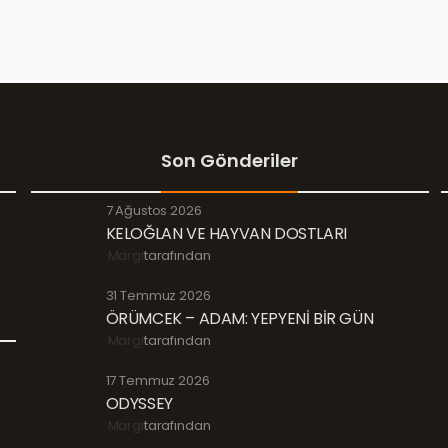
Son Gönderiler
7 Ağustos 2026
KELOĞLAN VE HAYVAN DOSTLARI
Margi
tarafından
31 Temmuz 2026
ÖRÜMCEK – ADAM: YEPYENİ BİR GÜN
Margi
tarafından
17 Temmuz 2026
ODYSSEY
Margi
tarafından