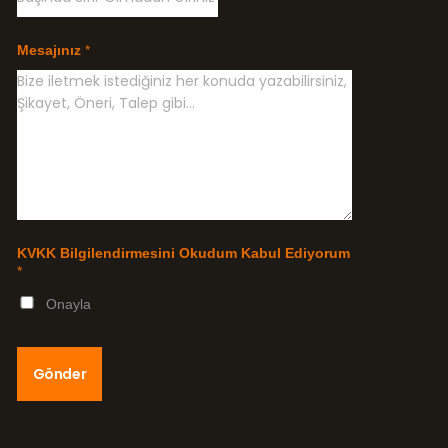
Mesajınız
*
KVKK Bilgilendirmesini Okudum Kabul Ediyorum
*
Onayla
Gönder