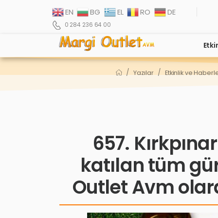
EN
BG
EL
RO
DE
0 284 236 64 00
Etki
/
/
Yazılar
Etkinlik ve Haberl
657. Kırkpınar
katılan tüm gü
Outlet Avm olara