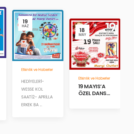
19
HAZ
18
MAY
Etkinlik ve Haberler
Etkinlik ve Haberler
HEDİYELER1-
19 MAYIS’A
WESSE KOL
ÖZEL DANS
SAATİ2- APRİLLA
GÖSTERİLERİ
ERKEK BA ...
MARGİ’DE!