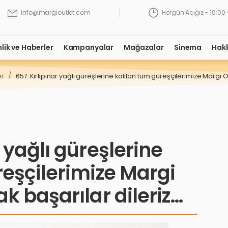
Hergün Açığız - 10:00 
info@margioutlet.com
nlik ve Haberler
Kampanyalar
Mağazalar
Sinema
Hak
/
er
657. Kırkpınar yağlı güreşlerine katılan tüm güreşçilerimize Margi O
 yağlı güreşlerine
reşçilerimize Margi
k başarılar dileriz…