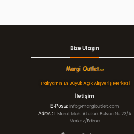
Bize Ulaşın
Trakya’nın En Büyük Açık Alışveriş Merkezi
İletişim
info@margioutlet.com
E-Posta:
1. Murat Mah. Atatürk Bulvarı No:22/A
Adres :
Merkez/Edirne