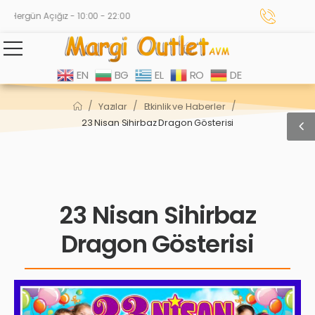
Hergün Açığız - 10:00 - 22:00
EN
BG
EL
RO
DE
/
/
/
Yazılar
Etkinlik ve Haberler
23 Nisan Sihirbaz Dragon Gösterisi
23 Nisan Sihirbaz
Dragon Gösterisi