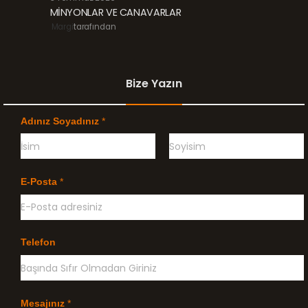
MİNYONLAR VE CANAVARLAR
Margi
tarafından
Bize Yazın
Adınız Soyadınız
*
Ö
G
n
e
E-Posta
*
c
ç
e
e
l
n
i
k
l
Telefon
e
Mesajınız
*