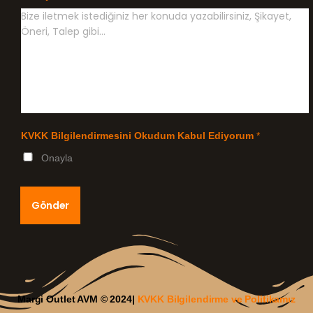
KVKK Bilgilendirmesini Okudum Kabul Ediyorum
*
Onayla
Gönder
Margi Outlet AVM © 2024|
KVKK Bilgilendirme ve Politikamız