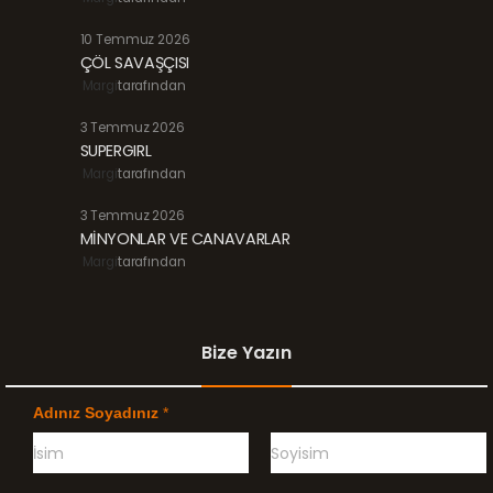
10 Temmuz 2026
ÇÖL SAVAŞÇISI
Margi
tarafından
3 Temmuz 2026
SUPERGIRL
Margi
tarafından
3 Temmuz 2026
MİNYONLAR VE CANAVARLAR
Margi
tarafından
Bize Yazın
Adınız Soyadınız
*
Ö
G