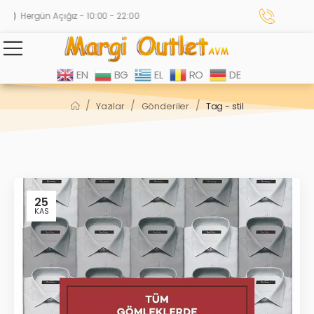
Hergün Açığız - 10:00 - 22:00
EN
BG
EL
RO
DE
/
/
/
Yazılar
Gönderiler
Tag - stil
25
KAS