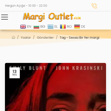
Hergün Açığız - 10:00 - 22:00
EN
BG
EL
RO
DE
/
/
/
Yazılar
Gönderiler
Tag - Sessiz Bir Yer margi
13
NIS