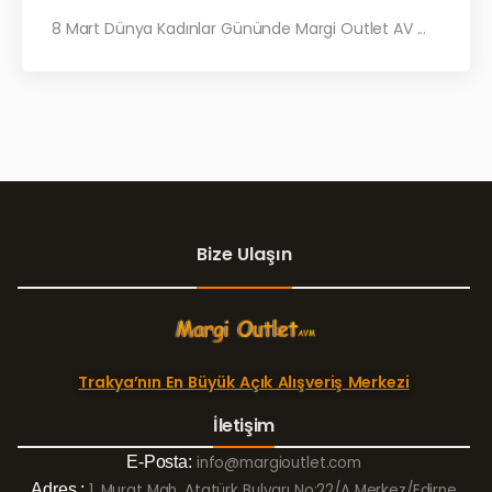
8 Mart Dünya Kadınlar Gününde Margi Outlet AV ...
Bize Ulaşın
Trakya’nın En Büyük Açık Alışveriş Merkezi
İletişim
E-Posta:
info@margioutlet.com
Adres :
1. Murat Mah. Atatürk Bulvarı No:22/A Merkez/Edirne