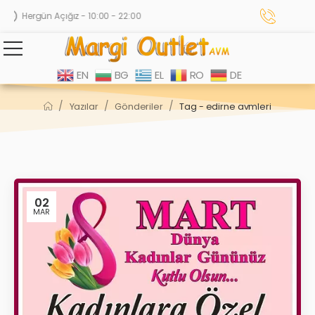
Hergün Açığız - 10:00 - 22:00
EN
BG
EL
RO
DE
/
/
/
Yazılar
Gönderiler
Tag - edirne avmleri
02
MAR