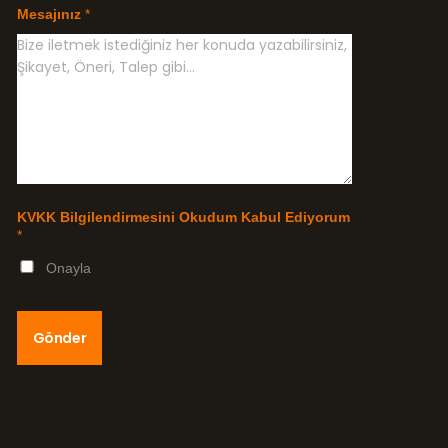
Mesajınız
*
KVKK Bilgilendirmesini Okudum Kabul Ediyorum
*
Onayla
Gönder