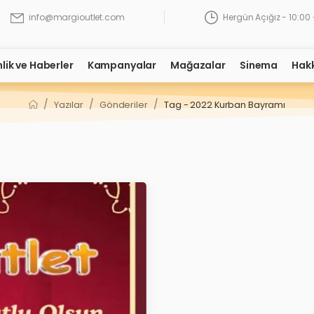
Hergün Açığız - 10:00 
info@margioutlet.com
nlik ve Haberler
Kampanyalar
Mağazalar
Sinema
Hak
/
/
/
Yazılar
Gönderiler
Tag - 2022 Kurban Bayramı