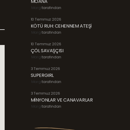
MOANA
Margi
tarafından
10 Temmuz 2026
KÖTÜ RUH: CEHENNEM ATEŞİ
Margi
tarafından
10 Temmuz 2026
ÇÖL SAVAŞÇISI
Margi
tarafından
3 Temmuz 2026
SUPERGIRL
Margi
tarafından
3 Temmuz 2026
MİNYONLAR VE CANAVARLAR
Margi
tarafından