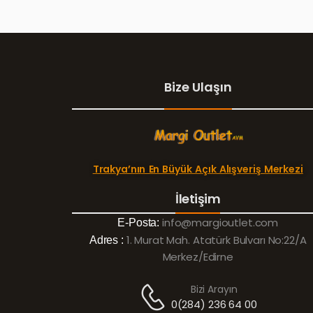
Bize Ulaşın
Trakya’nın En Büyük Açık Alışveriş Merkezi
İletişim
info@margioutlet.com
E-Posta:
1. Murat Mah. Atatürk Bulvarı No:22/A
Adres :
Merkez/Edirne
Bizi Arayın
0(284) 236 64 00