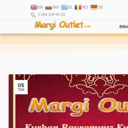
EN
BG
EL
RO
DE
0 284 236 64 00
Etki
05
TEM