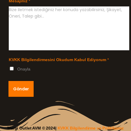
Mesajınız
*
KVKK Bilgilendirmesini Okudum Kabul Ediyorum
*
Onayla
Gönder
Margi Outlet AVM © 2024|
KVKK Bilgilendirme ve Politikamız