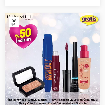
08
ŞUB