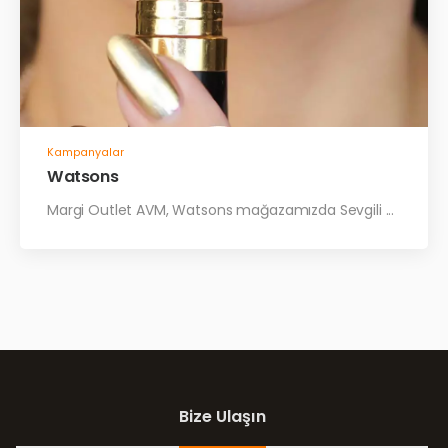
Kampanyalar
Watsons
Margi Outlet AVM, Watsons mağazamızda Sevgili ...
Bize Ulaşın