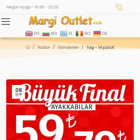
Hergün Açığız - 10:00 - 22:00
EN
BG
EL
RO
DE
/
/
/
Yazılar
Gönderiler
Tag - 14 şubat
08
ŞUB