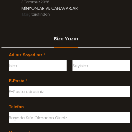
3 Temmuz 2026
MİNYONLAR VE CANAVARLAR
Margi
tarafından
Bize Yazın
Adınız Soyadınız
*
Ö
G
n
e
E-Posta
*
c
ç
e
e
l
n
i
k
l
Telefon
e