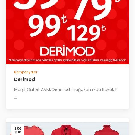
Kampanyalar
Derimod
Margi Outlet AVM, Derimod mağazamızda Büyük F
...
08
ŞUB