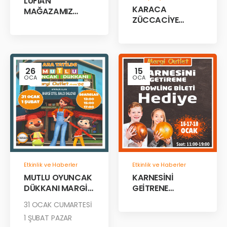
LUFIAN
KARACA
MAĞAZAMIZ
ZÜCCACİYE
AÇILDI!
GARAJ İNDİRİM
GÜNLERİ!
26
15
OCA
OCA
Etkinlik ve Haberler
Etkinlik ve Haberler
MUTLU OYUNCAK
KARNESİNİ
DÜKKANI MARGİ
GEİTRENE
OUTLET AVM’DE!
BOWLİNG BİLETİ
31 OCAK CUMARTESİ
HEDİYE!
1 ŞUBAT PAZAR