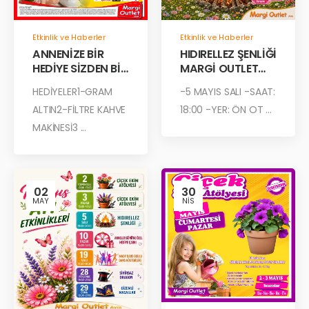
Etkinlik ve Haberler
Etkinlik ve Haberler
ANNENİZE BİR
HIDIRELLEZ ŞENLİĞİ
HEDİYE SİZDEN BİR
MARGİ OUTLET
HEDİYE DE MARGİ
AVM’DE!
HEDİYELER1-GRAM
-5 MAYIS SALI -SAAT:
OUTLET’TEN!
ALTIN2-FİLTRE KAHVE
18:00 -YER: ÖN OT ...
MAKİNESİ3 ...
02
30
MAY
NIS