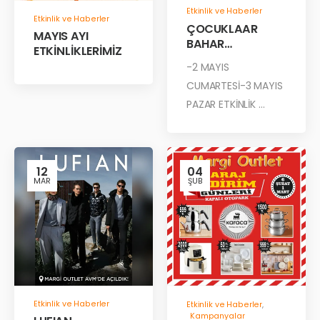
Etkinlik ve Haberler
Etkinlik ve Haberler
ÇOCUKLAAR
MAYIS AYI
BAHAR
ETKİNLİKLERİMİZ
GELDİYSE,EKİLSİN
-2 MAYIS
ÇİÇEKLER!
CUMARTESİ-3 MAYIS
PAZAR ETKİNLİK ...
12
04
MAR
ŞUB
Etkinlik ve Haberler
Etkinlik ve Haberler
,
Kampanyalar