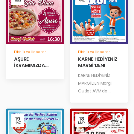
TEM
HAZ
Etkinlik ve Haberler
Etkinlik ve Haberler
AŞURE
KARNE HEDİYENİZ
İKRAMIMIZDA
MARGİ’DEN!
BULUŞALIM!
KARNE HEDİYENİZ
MARGİ'DEN!Margi
Outlet AVM’de ...
19
18
HAZ
MAY