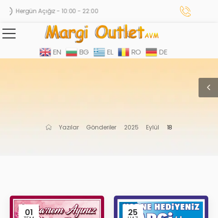
Hergün Açığız - 10:00 - 22:00
EN
BG
EL
RO
DE
Yazılar
Gönderiler
2025
Eylül
18
01
25