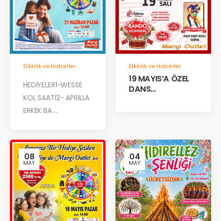
Etkinlik ve Haberler
Etkinlik ve Haberler
19 MAYIS’A ÖZEL
HEDİYELER1-WESSE
DANS
KOL SAATİ2- APRİLLA
GÖSTERİLERİ
MARGİ’DE!
ERKEK BA ...
08
04
MAY
MAY